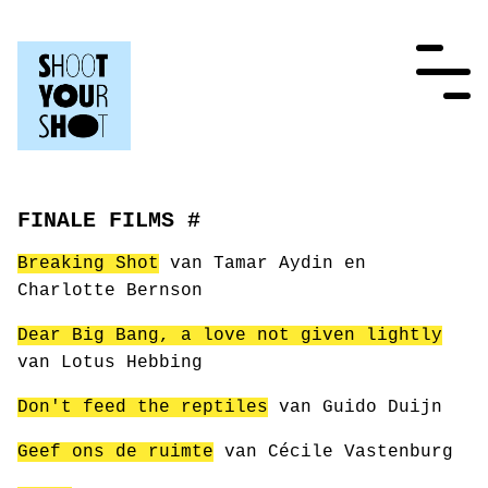
FINALE FILMS #
Breaking Shot
van Tamar Aydin en
Charlotte Bernson
Dear Big Bang, a love not given lightly
van Lotus Hebbing
Don't feed the reptiles
van Guido Duijn
Geef ons de ruimte
van Cécile Vastenburg