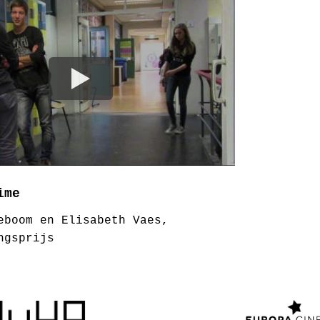
ime
eboom en Elisabeth Vaes,
ngsprijs