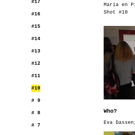
#17
Maria en P
Shot #10
#16
#15
#14
#13
#12
#11
#10
# 9
Who?
# 8
Eva Dassen
# 7