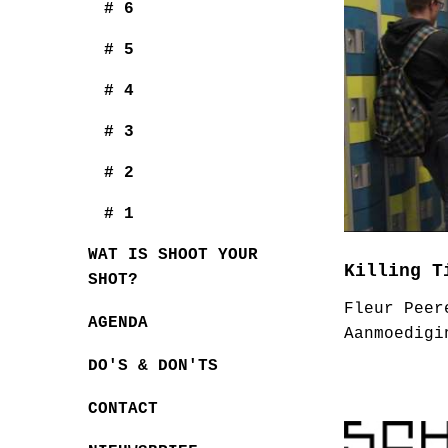
# 6
# 5
# 4
# 3
# 2
# 1
WAT IS SHOOT YOUR
Killing T
SHOT?
Fleur Peer
AGENDA
Aanmoedigi
DO'S & DON'TS
CONTACT