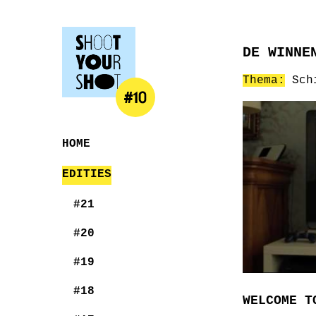
DE WINNE
Thema:
Sch
#10
HOME
EDITIES
#21
#20
#19
#18
WELCOME T